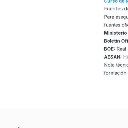
Curso de 
Fuentes de
Para asegu
fuentes ofi
Ministerio
Boletín Of
BOE:
Real
AESAN:
Hi
Nota técni
formación 