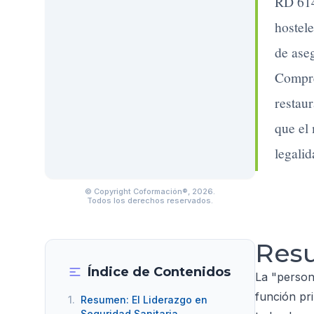
RD 614
hostele
de aseg
Compren
restaur
que el
legalid
© Copyright Coformación®, 2026.
Todos los derechos reservados.
Resu
Índice de Contenidos
La "person
función pr
1.
Resumen: El Liderazgo en
Seguridad Sanitaria