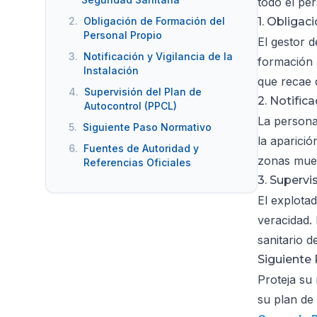
todo el pe
2.
Obligación de Formación del
1. Obligac
Personal Propio
El gestor 
3.
Notificación y Vigilancia de la
formación 
Instalación
que recae 
4.
Supervisión del Plan de
2. Notifica
Autocontrol (PPCL)
La persona 
5.
Siguiente Paso Normativo
la aparició
6.
Fuentes de Autoridad y
zonas muer
Referencias Oficiales
3. Supervi
El explota
veracidad.
sanitario 
Siguiente
Proteja su
su plan de