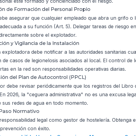
rsonal esté formado y concienciado con el riesgo.
ión de Formación del Personal Propio
debe asegurar que cualquier empleado que abra un grifo o 
adecuada a su función (Art. 5). Delegar tareas de riesgo 
directamente sobre el explotador.
ción y Vigilancia de la Instalación
explotadora debe notificar a las autoridades sanitarias cua
n de casos de legionelosis asociados al local. El control de l
tas en la red son responsabilidades operativas diarias.
sión del Plan de Autocontrol (PPCL)
dor debe revisar periódicamente que los registros del Lib
 En 2026, la "ceguera administrativa" no es una excusa leg
de sus redes de agua en todo momento.
 Paso Normativo
 responsabilidad legal como gestor de hostelería. Obtenga 
 prevención con éxito.