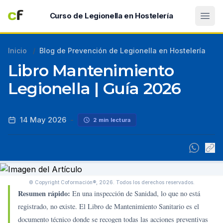
Abri
Curso de Legionella en Hostelería
Inicio
/
Blog de Prevención de Legionella en Hostelería
Libro Mantenimiento
Legionella | Guía 2026
14 May 2026
-
2 min lectura
© Copyright Coformación®, 2026.
Todos los derechos reservados.
Resumen rápido:
En una inspección de Sanidad, lo que no está
registrado, no existe. El Libro de Mantenimiento Sanitario es el
documento técnico donde se recogen todas las acciones preventivas