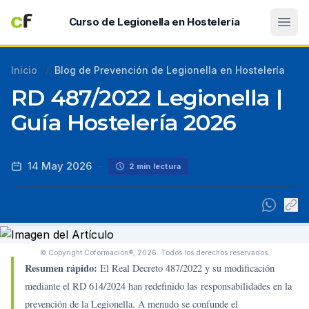
Abri
Curso de Legionella en Hostelería
Inicio
/
Blog de Prevención de Legionella en Hostelería
RD 487/2022 Legionella |
Guía Hostelería 2026
14 May 2026
-
2 min lectura
© Copyright Coformación®, 2026.
Todos los derechos reservados.
Resumen rápido:
El Real Decreto 487/2022 y su modificación
mediante el RD 614/2024 han redefinido las responsabilidades en la
prevención de la Legionella. A menudo se confunde el