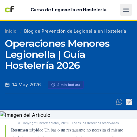
Abri
Curso de Legionella en Hostelería
Inicio
/
Blog de Prevención de Legionella en Hostelería
Operaciones Menores
Legionella | Guía
Hostelería 2026
14 May 2026
-
2 min lectura
© Copyright Coformación®, 2026.
Todos los derechos reservados.
Resumen rápido:
Un bar o un restaurante no necesita el mismo